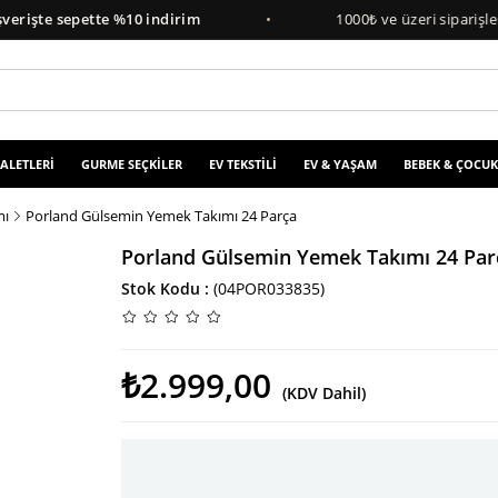
te sepette %10 indirim
•
1000₺ ve üzeri siparişlerde
üc
 ALETLERİ
GURME SEÇKİLER
EV TEKSTİLİ
EV & YAŞAM
BEBEK & ÇOCUK
mı
Porland Gülsemin Yemek Takımı 24 Parça
Porland Gülsemin Yemek Takımı 24 Par
Stok Kodu
(04POR033835)
₺2.999,00
(KDV Dahil)