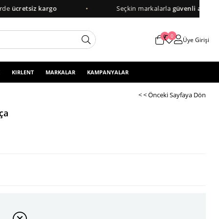
retsiz kargo
•
Seçkin markalarla
güvenli alışveriş
0
0
Üye Girişi
KIRLENT
MARKALAR
KAMPANYALAR
< < Önceki Sayfaya Dön
ça