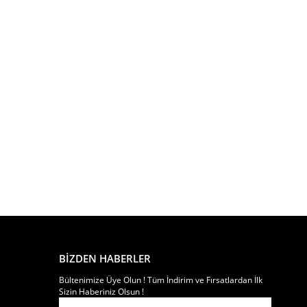
BİZDEN HABERLER
Bültenimize Üye Olun ! Tüm İndirim ve Fırsatlardan İlk
Sizin Haberiniz Olsun !