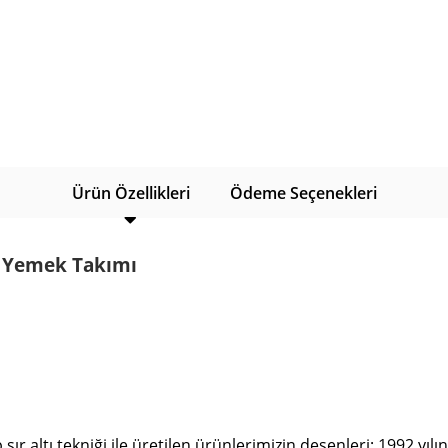
Ürün Özellikleri
Ödeme Seçenekleri
 Yemek Takımı
altı tekniği ile üretilen ürünlerimizin desenleri; 1992 yılın