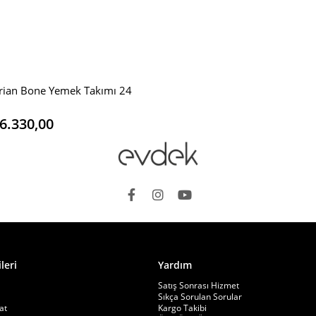
E
rian Bone Yemek Takımı 24
6.330,00
leri
Yardım
Satış Sonrası Hizmet
Sıkça Sorulan Sorular
at
Kargo Takibi