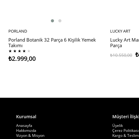
PORLAND
LUCKY ART
SEPETE EKLE
SEPETE EKL
Porland Botanik 32 Parça 6 Kişilik Yemek
Lucky Art Ma
Takımı
Parça
★
★
★
★
★
₺
₺10.550,00
₺2.999,00
Kurumsal
Müşteri İlişki
Anasayfa
Üyelik
Hakkımızda
Çerez Politikası
Vizyon & Misyon
Kargo & Teslim