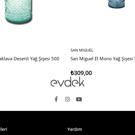
SAN MIGUEL
E
SEPETE EKLE
klava Desenli Yağ Şişesi 500
San Miguel El Mono Yağ Şişesi
₺309,00
leri
Yardım