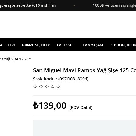
şte sepette %10 indirim
•
1000₺ ve üzeri siparişlerde
ü
 ALETLERİ
GURME SEÇKİLER
EV TEKSTİLİ
EV & YAŞAM
BEBEK & ÇOCUK
s Yağ Şişe 125 Cc
San Miguel Mavi Ramos Yağ Şişe 125 C
Stok Kodu
(097O0818994)
₺139,00
(KDV Dahil)