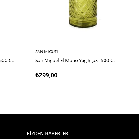
SAN MIGUEL
SEPETE EKLE
 500 Cc
San Miguel El Mono Yağ Şişesi 500 Cc
₺299,00
BİZDEN HABERLER