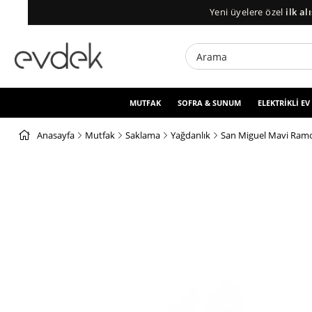
Yeni üyelere özel
ilk alışveri
MUTFAK
SOFRA & SUNUM
ELEKTRİKLİ EV
Anasayfa
Mutfak
Saklama
Yağdanlık
San Miguel Mavi Ramo