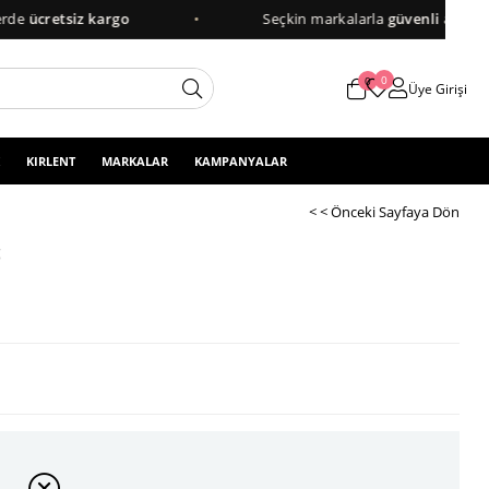
cretsiz kargo
•
Seçkin markalarla
güvenli alışveriş
0
0
Üye Girişi
KIRLENT
MARKALAR
KAMPANYALAR
< < Önceki Sayfaya Dön
c