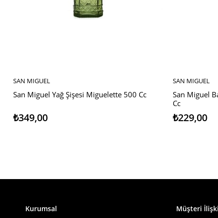
SAN MIGUEL
SAN MIGUEL
SEPETE EKLE
SEPETE EKL
San Miguel Yağ Şişesi Miguelette 500 Cc
San Miguel Ba
Cc
₺349,00
₺229,00
Kurumsal
Müşteri İlişki